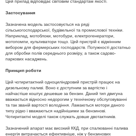
Цей прилад відповідає світовим стандартам якості.
Застосування
Зазначена модель застосовується на ряді
сільськогосподарської, будівельної та промислової техніки.
Наприклад, мотоблоки, мотобури, електрогенератори,
мотопомпи, культиватори тощо. Цей пристрій є відмінним
вибором для фермерських господарств. Потужності достатньо
для обробки полів середнього розміру, а також садово-
паркових насаджень.
Принцип роботи
Цей чотиритактний одноциліндровий пристрій працює на
дизельному паливі. Воно є доступним за вартістю і
найчастіше коштує дешевше за бензин. Даний тип двигуна
вважається відносно недорогим у технічному обслуговуванні
та так званій вартості володіння. Ламаються мотори даного
типу рідко і вважаються надійнішими за бензинові.
Чотиритактні моделі також служать довше двотактників.
Зазначений апарат має високий ККД, при спалюванні палива
енергія витрачається ефективніше, ніж у бензинових