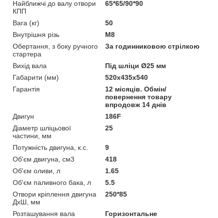
Найближчі до валу отвори
65*65/90*90
КПП
Вага (кг)
50
Внутрішня різь
М8
Обертання, з боку ручного
За годинниковою стрілкою
стартера
Вихід вала
Під шліци Ø25 мм
Габарити (мм)
520х435х540
Гарантія
12 місяців. Обмін/
повернення товару
впродовж 14 днів
Двигун
186F
Діаметр шліцьової
25
частини, мм
Потужність двигуна, к.с.
9
Об'єм двигуна, см3
418
Об'єм оливи, л
1.65
Об'єм паливного бака, л
5.5
Отвори кріплення двигуна
250*85
ДхШ, мм
Розташування вала
Горизонтальне