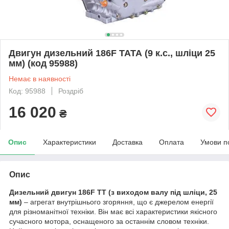
Двигун дизельний 186F ТАТА (9 к.с., шліци 25
мм) (код 95988)
Немає в наявності
Код: 95988
Роздріб
16 020
₴
Опис
Характеристики
Доставка
Оплата
Умови п
Опис
Дизельний двигун 186
F
ТТ
(з виходом валу під шліци, 25
мм)
– агрегат внутрішнього згоряння, що є джерелом енергії
для різноманітної техніки. Він має всі характеристики якісного
сучасного мотора, оснащеного за останнім словом техніки.