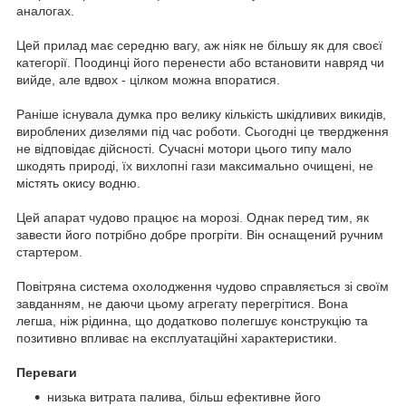
аналогах.
Цей прилад має середню вагу, аж ніяк не більшу як для своєї
категорії. Поодинці його перенести або встановити навряд чи
вийде, але вдвох - цілком можна впоратися.
Раніше існувала думка про велику кількість шкідливих викидів,
вироблених дизелями під час роботи. Сьогодні це твердження
не відповідає дійсності. Сучасні мотори цього типу мало
шкодять природі, їх вихлопні гази максимально очищені, не
містять окису водню.
Цей апарат чудово працює на морозі. Однак перед тим, як
завести його потрібно добре прогріти. Він оснащений ручним
стартером.
Повітряна система охолодження чудово справляється зі своїм
завданням, не даючи цьому агрегату перегрітися. Вона
легша, ніж рідинна, що додатково полегшує конструкцію та
позитивно впливає на експлуатаційні характеристики.
Переваги
низька витрата палива, більш ефективне його