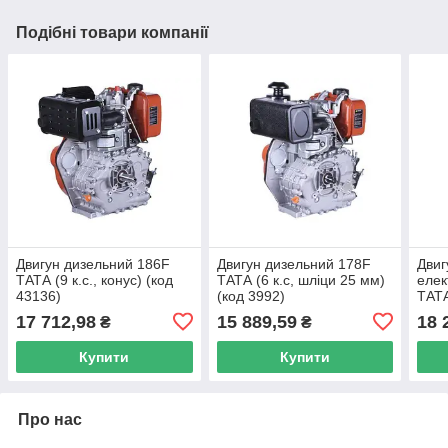
Подібні товари компанії
Двигун дизельний 186F
Двигун дизельний 178F
Двиг
ТАТА (9 к.с., конус) (код
ТАТА (6 к.с, шліци 25 мм)
елек
43136)
(код 3992)
ТАТА
(код
17 712,98
15 889,59
18 
₴
₴
Купити
Купити
Про нас