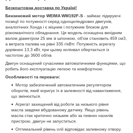
Безкоштовна доставка по Україні!
Бензиновий мотор WEIMA WM192F-S
- займає лідируючі
позиції по потужності серед одноциліндрових двигунів,
аналогічних Хонда і є міцним і потужним блоком для
різноманітного обладнання. Ця модель оснащена вихідним
валом діаметром 25 мм зі шпонкою, об'єм становить 459 см3,
а витрата палива на рівні 335 г/кВтг. Потужність агрегату
дорівнює 13,3 кВт, при цьому колінвал обертається із
частотою до 3600 об/хв.
Двигун оснащений сучасними автоматичними функціями, що
робить його експлуатацію легкою та комфортною.
Особливості та переваги:
Мотор забезпечений автоматичним регулятором
оборотів, який коригує їх в залежності від навантаження,
що змінюється.
Агрегат захищений від роботи за низького рівня
масла завдяки вбудованому датчику. Якщо рівень
масла стає критично низьким або за певних нахилів
пристрою, двигун не запуститься.
Оптимальний рівень олії відповідає заливному отвору.