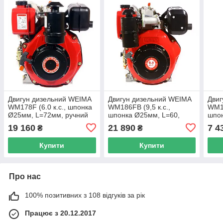
Двигун дизельний WEIMA
Двигун дизельний WEIMA
Двиг
WM178F (6.0 к.с., шпонка
WM186FВ (9,5 к.с.,
WM17
Ø25мм, L=72мм, ручний
шпонка Ø25мм, L=60,
шпо
старт) (код 21015)
ручний старт) (код 21004)
(код
19 160
21 890
7 4
₴
₴
Купити
Купити
Про нас
100% позитивних з 108 відгуків за рік
Працює з 20.12.2017