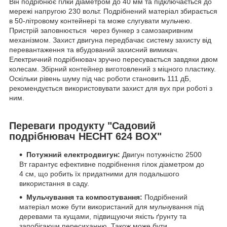
Він подрібнює гілки діаметром до 40 мм та підключається до
мережі напругою 230 вольт. Подрібнений матеріал збирається
в 50-літровому контейнері та може слугувати мульчею.
Пристрій заповнюється через бункер з самозакривним
механізмом. Захист двигуна передбачає систему захисту від
перевантаження та вбудований захисний вимикач.
Електричний подрібнювач зручно пересувається завдяки двом
колесам. Збірний контейнер виготовлений з міцного пластику.
Оскільки рівень шуму під час роботи становить 111 дБ,
рекомендується використовувати захист для вух при роботі з
ним.
Переваги продукту "Садовий
подрібнювач HECHT 624 BOX"
Потужний електродвигун:
Двигун потужністю 2500
Вт гарантує ефективне подрібнення гілок діаметром до
4 см, що робить їх придатними для подальшого
використання в саду.
Мульчування та компостування:
Подрібнений
матеріал може бути використаний для мульчування під
деревами та кущами, підвищуючи якість ґрунту та
запобігаючи пересиханню. Також може бути