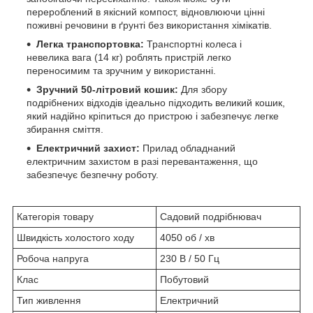
перероблений в якісний компост, відновлюючи цінні
поживні речовини в ґрунті без використання хімікатів.
Легка транспортовка:
Транспортні колеса і
невелика вага (14 кг) роблять пристрій легко
переносимим та зручним у використанні.
Зручний 50-літровий кошик:
Для збору
подрібнених відходів ідеально підходить великий кошик,
який надійно кріпиться до пристрою і забезпечує легке
збирання сміття.
Електричний захист:
Прилад обладнаний
електричним захистом в разі перевантаження, що
забезпечує безпечну роботу.
Категорія товару
Садовий подрібнювач
Швидкість холостого ходу
4050 об / хв
Робоча напруга
230 В / 50 Гц
Клас
Побутовий
Тип живлення
Електричний