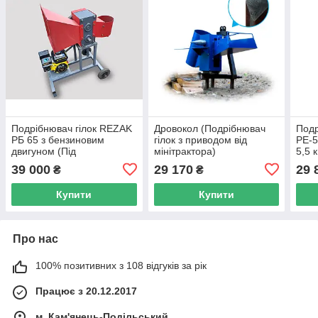
Подрібнювач гілок REZAK
Дровокол (Подрібнювач
Подр
РБ 65 з бензиновим
гілок з приводом від
РЕ-5
двигуном (Під
мінітрактора)
5,5 
замовлення)
39 000
29 170
29 
₴
₴
Купити
Купити
Про нас
100% позитивних з 108 відгуків за рік
Працює з 20.12.2017
м. Кам'янець-Подільський