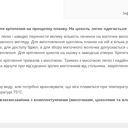
Ін
для кріплення на прищепну планку. На цоколь легко одягається
гко і швидко перенести велику кількість личинок на маточне вихо
сного вигляду. Для виготовлення щеплень планки на ній в кілька р
м, для доступу бджіл, а для збору маточного молочка допускається
щеплення. Для кріплення цоколя на ньому є заводські отвори. Кріп
о кріплення тримачів з мисочкою. Тримач з мисочкою легко і наді
а відчути при від’єднанні зрілих маточників від стільника, закріпле
воду, але потрібно враховувати, що віск плавиться при температур
ратурі 75°С.
взаємозамінна з комплектуючими (мисочками, цоколями та вла