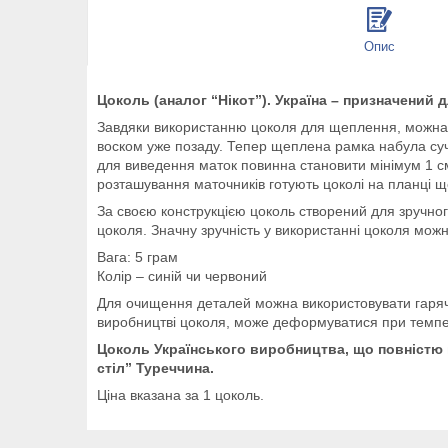
Опис
Цоколь (аналог “Нікот”). Україна – призначений 
Завдяки використанню цоколя для щеплення, можна ле
воском уже позаду. Тепер щеплена рамка набула суча
для виведення маток повинна становити мінімум 1 с
розташування маточників готують цоколі на планці 
За своєю конструкцією цоколь створений для зручног
цоколя. Значну зручність у використанні цоколя можн
Вага: 5 грам
Колір – синій чи червоний
Для очищення деталей можна використовувати гарячу 
виробництві цоколя, може деформуватися при темпе
Цоколь Українського виробництва, що повністю 
стіл” Туреччина.
Ціна вказана за 1 цоколь.