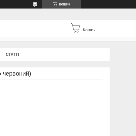
Кошик
Кошик
СТАТТІ
о червоний)