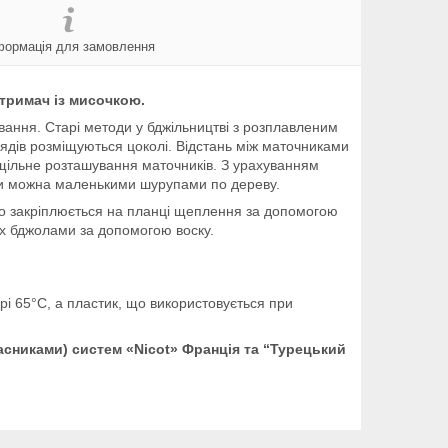
формація для замовлення
 тримач із мисочкою.
вання. Старі методи у бджільництві з розплавленим
ядів розміщуються цоколі. Відстань між маточниками
 щільне розташування маточників. З урахуванням
ити можна маленькими шурупами по дереву.
йно закріплюється на планці щеплення за допомогою
них бджолами за допомогою воску.
і 65°C, а пластик, що використовується при
сниками) систем «Nicot» Франція та “Турецький