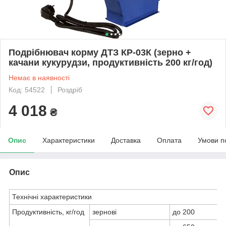
Подрібнювач корму ДТЗ КР-03К (зерно +
качани кукурудзи, продуктивність 200 кг/год)
Немає в наявності
Код: 54522
Роздріб
4 018
₴
Опис
Характеристики
Доставка
Оплата
Умови п
Опис
Технічні характеристики
Продуктивність, кг/год
зернові
до 200