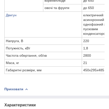
коренеплоди
до 650
овочі та фрукти
до 650
Двигун
електричний
асинхронний
однофазний з
пусковим
конденсатором.
Напруга, В
220
Потужність, кВт
1,8
Частота обертання, об/хв
2800
Маса, кг
21
Габаритні розміри, мм
450x295x485
Приховати
Характеристики