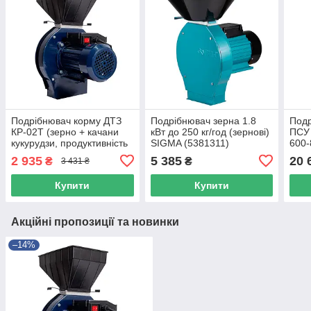
Подрібнювач корму ДТЗ
Подрібнювач зерна 1.8
Подр
КР-02Т (зерно + качани
кВт до 250 кг/год (зернові)
ПСУ 
кукурудзи, продуктивність
SIGMA (5381311)
600-
200 кг/год)
2 935
5 385
20 
₴
₴
3 431 ₴
Купити
Купити
Акційні пропозиції та новинки
–14%