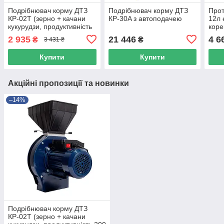
Подрібнювач корму ДТЗ
Подрібнювач корму ДТЗ
Прот
КР-02Т (зерно + качани
КР-30A з автоподачею
12л 
кукурудзи, продуктивність
коре
200 кг/год)
коре
2 935
21 446
4 6
₴
₴
3 431 ₴
фрук
Купити
Купити
Акційні пропозиції та новинки
–14%
Подрібнювач корму ДТЗ
КР-02Т (зерно + качани