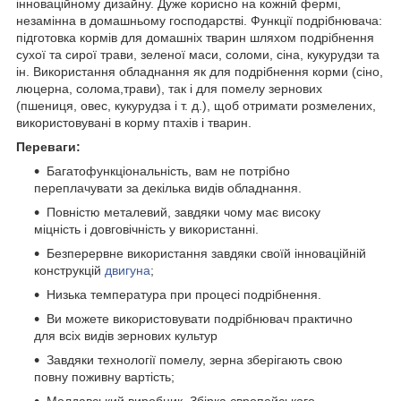
інноваційному дизайну. Дуже корисно на кожній фермі,
незамінна в домашньому господарстві. Функції подрібнювача:
підготовка кормів для домашніх тварин шляхом подрібнення
сухої та сирої трави, зеленої маси, соломи, сіна, кукурудзи та
ін. Використання обладнання як для подрібнення корми (сіно,
люцерна, солома,трави), так і для помелу зернових
(пшениця, овес, кукурудза і т. д.), щоб отримати розмелених,
використовувані в корму птахів і тварин.
Переваги:
Багатофункціональність, вам не потрібно
переплачувати за декілька видів обладнання.
Повністю металевий, завдяки чому має високу
міцність і довговічність у використанні.
Безперервне використання завдяки своїй інноваційній
конструкцій
двигуна
;
Низька температура при процесі подрібнення.
Ви можете використовувати подрібнювач практично
для всіх видів зернових культур
Завдяки технології помелу, зерна зберігають свою
повну поживну вартість;