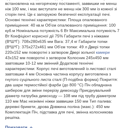
встановлена на негорячому постаменті, заввишки не менш
ніж 100 мм, і має виступати не менш ніж 300 мм із кожної зі
сторін печі. Це є запорукою безпечної експлуатації печі.
Основні технічні характеристики: Площа опалюваного
приміщення: 40 кв.м Об'єм опалюваного приміщення: 100
куб.м Номінальна потужність 6 Вт Максимальна потужність 7
Вт Коефіцієнт корисної дії 75% Габарити печі з ніжками
(В*Ш*Г): 708х280х635 мм Вага: 37,4 кг Габарити топки
(В*Ш*Г): 375х272х461 мм Об'єм топки: 49 л Двері топки
220х152 мм поворотні з затвором Двері зольної
камери
43х152 мм поворотні з затвором Колосник 245х450 мм
завтовшки 10-12 мм змінний Додаткові технічні
характеристики: Корпус печі виготовлений із листової сталі
завтовшки 4 мм Основна частина корпусу виготовлена з
гнутого суцільного листа сталі (П-подібна форма) Покриття:
два шари термостійкої фарби (до 800 °C) Піч обладнана
шибером для зміни перерізу димоходу Приєднувальний
діаметр патрубка димоходу — 108 мм під трубу діаметром
110 мм Має незнімні ніжки заввишки 150 мм Тип палива:
деревні брикети, дрова Довжина поліна (макс.): 450 мм
Комплектація Піч, підставка для печі, змінна колосникова
решітка.
Приховати