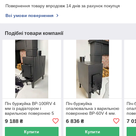
Повернення товару впродовж 14 днів за рахунок покупця
Всі умови повернення
Подібні товари компанії
Піч буржуйка BP-100RV 4
Піч-буржуйка
Піч-
мм із радіатором і
опалювальна з варильною
опал
варильною поверхнею 5
поверхнею BP-60V 4 мм.
пов
мм
9 188
6 836
7 0
₴
₴
Купити
Купити