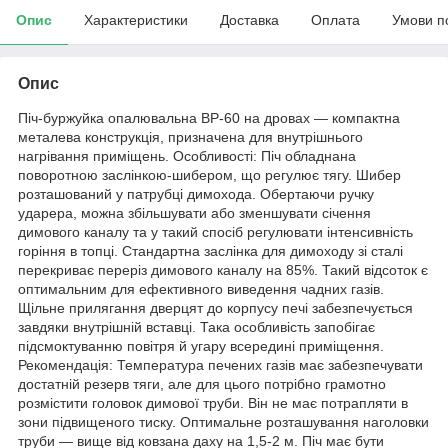
Опис
Характеристики
Доставка
Оплата
Умови п
Опис
Піч-буржуйка опалювальна BP-60 на дровах — компактна
металева конструкція, призначена для внутрішнього
нагрівання приміщень. Особливості: Піч обладнана
поворотною заслінкою-шибером, що регулює тягу. Шибер
розташований у патрубці димохода. Обертаючи ручку
ударера, можна збільшувати або зменшувати січення
димового каналу та у такий спосіб регулювати інтенсивність
горіння в топці. Стандартна заслінка для димоходу зі сталі
перекриває переріз димового каналу на 85%. Такий відсоток є
оптимальним для ефективного виведення чадних газів.
Щільне прилягання дверцят до корпусу печі забезпечується
завдяки внутрішній вставці. Така особливість запобігає
підсмоктуванню повітря й угару всередині приміщення.
Рекомендація: Температура печених газів має забезпечувати
достатній резерв тяги, але для цього потрібно грамотно
розмістити головок димової труби. Він не має потрапляти в
зони підвищеного тиску. Оптимальне розташування наголовки
труби — вище від ковзана даху на 1,5-2 м. Піч має бути