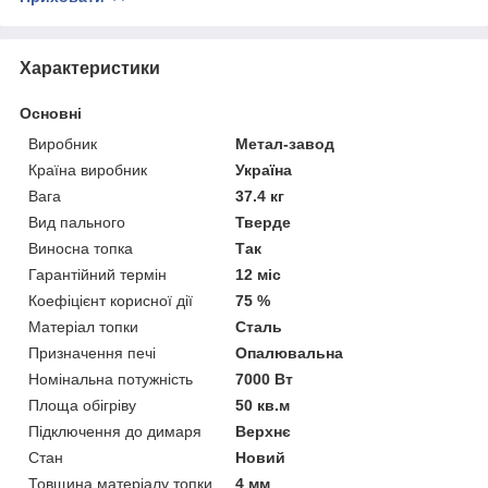
Характеристики
Основні
Виробник
Метал-завод
Країна виробник
Україна
Вага
37.4 кг
Вид пального
Тверде
Виносна топка
Так
Гарантійний термін
12 міс
Коефіцієнт корисної дії
75 %
Матеріал топки
Сталь
Призначення печі
Опалювальна
Номінальна потужність
7000 Вт
Площа обігріву
50 кв.м
Підключення до димаря
Верхнє
Стан
Новий
Товщина матеріалу топки
4 мм