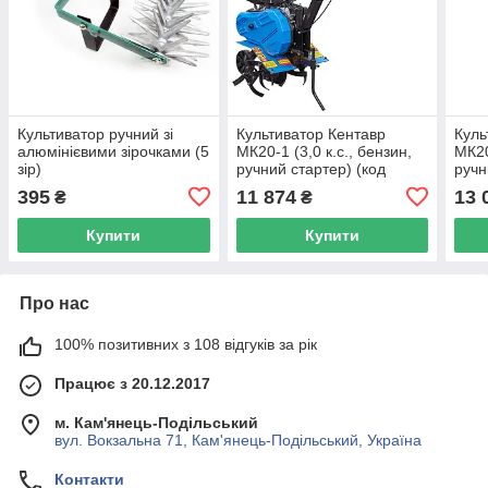
Культиватор ручний зі
Культиватор Кентавр
Куль
алюмінієвими зірочками (5
МК20-1 (3,0 к.с., бензин,
МК20
зір)
ручний стартер) (код
ручн
40523)
4528
395
11 874
13 
₴
₴
Купити
Купити
Про нас
100% позитивних з 108 відгуків за рік
Працює з 20.12.2017
м. Кам'янець-Подільський
вул. Вокзальна 71, Кам'янець-Подільський, Україна
Контакти