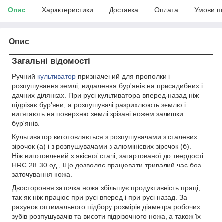
Опис
Характеристики
Доставка
Оплата
Умови п
Опис
Загальні відомості
Ручний
культиватор
призначений для прополки і
розпушування землі, видалення бур'янів на присадибних і
дачних ділянках. При русі культиватора вперед-назад ніж
підрізає бур'яни, а розпушувачі разрихлюють землю і
витягають на поверхню землі зрізані ножем залишки
бур'янів.
Культиватор виготовляється з розпушувачами з сталевих
зірочок (а) і з розпушувачами з алюмінієвих зірочок (б).
Ніж виготовлений з якісної сталі, загартованої до твердості
HRC 28-30 од., Що дозволяє працювати тривалий час без
заточування ножа.
Двостороння заточка ножа збільшує продуктивність праці,
так як ніж працює при русі вперед і при русі назад. За
рахунок оптимального підбору розмірів діаметра робочих
зубів розпушувачів та висоти підрізочного ножа, а також їх