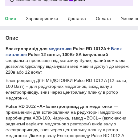
Опис
Характеристики
Доставка
Оплата
Умови п
Опис
Електропривід для
медогонки
Pulse RD 1012A +
Блок
живлення
Pulse 12 вольт, 100Вт 8А імпульсний
–
спеціальна пропозиція від магазину Вулик, даний комплект
дозволяє бджоляру відкачувати мед маючи доступ до мережі
220в або 12 вольт.
Електропривід ДЛЯ МЕДОГОНКИ Pulse RD 1012 A (12 вольт,
100 Ватт) – для редукторних медогонок, вихід валу з
електроприводу, вниз через центральну планку в ротор
медогонки.
Pulse RD 1012 «А» Електропривід для медогонки
—
призначений для встановлення на редукторні медогонки
виробництва АВВ-100, Чарунка, завод «ВОСЬ» (включаючи
радянські варіанти медогонок з ректором) вихід валу з
електроприводу, вниз через центральну планку в ротор
медогонки. Діаметр валу Електроприводу Pulse RD 1012 A –