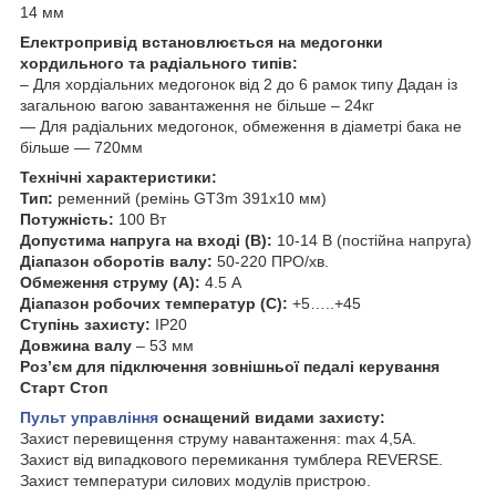
14 мм
Електропривід встановлюється на медогонки
хордильного та радіального типів:
– Для хордіальних медогонок від 2 до 6 рамок типу Дадан із
загальною вагою завантаження не більше – 24кг
— Для радіальних медогонок, обмеження в діаметрі бака не
більше — 720мм
Технічні характеристики:
Тип:
ременний (ремінь GT3m 391х10 мм)
Потужність:
100 Вт
Допустима напруга на вході (В):
10-14 В (постійна напруга)
Діапазон оборотів валу:
50-220 ПРО/хв.
Обмеження струму (А):
4.5 А
Діапазон робочих температур (С):
+5…..+45
Ступінь захисту:
IP20
Довжина валу
– 53 мм
Роз’єм для підключення зовнішньої педалі керування
Старт Стоп
Пульт управління
оснащений видами захисту:
Захист перевищення струму навантаження: max 4,5А.
Захист від випадкового перемикання тумблера REVERSE.
Захист температури силових модулів пристрою.