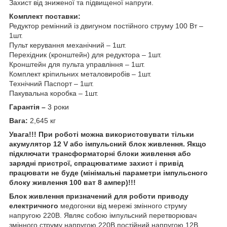
Захист від зниженої та підвищеної напруги.
Комплект поставки:
Редуктор ремінний із двигуном постійного струму 100 Вт –
1шт.
Пульт керування механічний – 1шт.
Перехідник (кронштейн) для редуктора – 1шт.
Кронштейн для пульта управління – 1шт.
Комплект кріпильних металовиробів – 1шт.
Технічний Паспорт – 1шт.
Пакувальна коробка – 1шт.
Гарантія –
3 роки
Вага:
2,645 кг
Увага!!! При роботі можна використовувати тільки
акумулятор 12 V або імпульсний блок живлення. Якщо
підключати трансформаторні блоки живлення або
зарядні пристрої, спрацюватиме захист і привід
працювати не буде (мінімальні параметри імпульсного
блоку живлення 100 ват 8 ампер)!!!
Блок живлення призначений для роботи приводу
електричного
медогонки від мережі змінного струму
напругою 220В. Являє собою імпульсний перетворювач
змінного струму напругою 220В постійний напругою 12В.