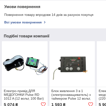
Умови повернення
Повернення товару впродовж 14 днів за рахунок покупця
Всі умови повернення
Подібні товари компанії
Електро-привід ДЛЯ
Блок живлення 3 в 1
Елек
МЕДОГОНКИ Pulse RD
(электронаващиватель) з
медо
1012 A (12 вольт, 100 Ват)
таймером Pulse 12 вольт,
(220
— для редукторних
100Вт 8А імпульсний
реду
5 074
1 593
5 9
₴
₴
медогонок