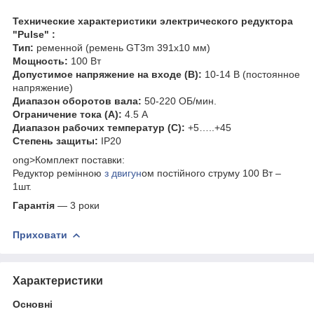
Технические характеристики
электрического редуктора
"Pulse"
:
Тип:
ременной (ремень GT3m 391х10 мм)
Мощность:
100 Вт
Допустимое напряжение на входе (В):
10-14 В (постоянное
напряжение)
Диапазон оборотов вала:
50-220 ОБ/мин.
Ограничение тока (А):
4.5 А
Диапазон рабочих температур (С):
+5…..+45
Степень защиты:
IP20
ong>Комплект поставки:
Редуктор ремінною
з двигун
ом постійного струму 100 Вт –
1шт.
Гарантія
— 3 роки
Приховати
Характеристики
Основні