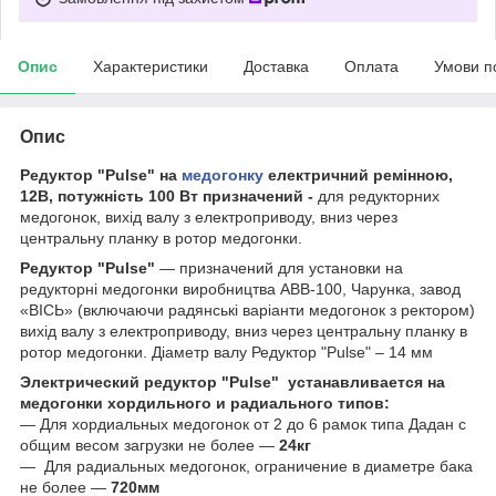
Опис
Характеристики
Доставка
Оплата
Умови п
Опис
Редуктор "Pulse" на
медогонку
електричний ремінною,
12В, потужність 100 Вт призначений -
для редукторних
медогонок, вихід валу з електроприводу, вниз через
центральну планку в ротор медогонки.
Редуктор "Pulse"
— призначений для установки на
редукторні медогонки виробництва АВВ-100, Чарунка, завод
«ВІСЬ» (включаючи радянські варіанти медогонок з ректором)
вихід валу з електроприводу, вниз через центральну планку в
ротор медогонки. Діаметр валу Редуктор "Pulse" – 14 мм
Электрический редуктор "Pulse"
устанавливается на
медогонки хордильного и радиального типов:
— Для хордиальных медогонок от 2 до 6 рамок типа Дадан с
общим весом загрузки не более —
24кг
— Для радиальных медогонок, ограничение в диаметре бака
не более —
720мм