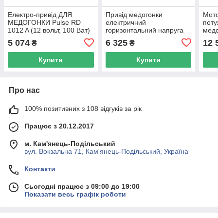
Електро-привід ДЛЯ
Привід медогонки
Мото
МЕДОГОНКИ Pulse RD
електричний
поту
1012 A (12 вольт, 100 Ват)
горизонтальний напруга
медо
— для редукторних
12 В (алюмінієвий корпус
5 074
6 325
12 
₴
₴
медогонок
редуктора) "Модель 1"
Купити
Купити
Про нас
100% позитивних з 108 відгуків за рік
Працює з 20.12.2017
м. Кам'янець-Подільський
вул. Вокзальна 71, Кам'янець-Подільський, Україна
Контакти
Сьогодні працює з 09:00 до 19:00
Показати весь графік роботи