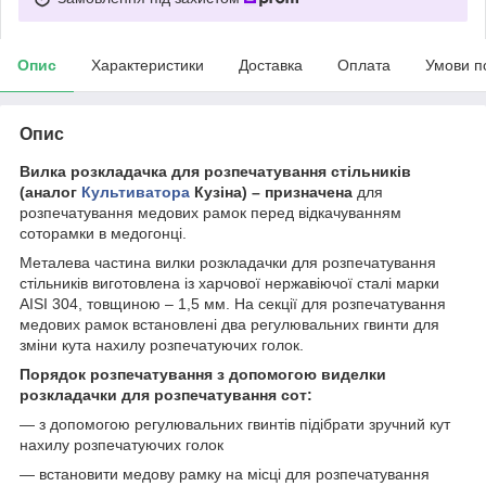
Опис
Характеристики
Доставка
Оплата
Умови п
Опис
Вилка розкладачка для розпечатування стільників
(аналог
Культиватора
Кузіна) – призначена
для
розпечатування медових рамок перед відкачуванням
соторамки в медогонці.
Металева частина вилки розкладачки для розпечатування
стільників виготовлена із харчової нержавіючої сталі марки
AISI 304, товщиною – 1,5 мм. На секції для розпечатування
медових рамок встановлені два регулювальних гвинти для
зміни кута нахилу розпечатуючих голок.
Порядок розпечатування з допомогою виделки
розкладачки для розпечатування сот:
— з допомогою регулювальних гвинтів підібрати зручний кут
нахилу розпечатуючих голок
— встановити медову рамку на місці для розпечатування