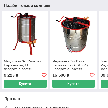
Подібні товари компанії
Медогонка 3-х Рамкову.
Медогонка 3-х Рамк.
6-ти
Нержавіюча, НЕ
Нержавіюча (AISI 304),
Медо
поворотна Касети
Поворотна. Касети
касе
Нержавіючі. Ротор
Нержавіючі. Ротор
Н/Ж,
9 223
16 500
39 
₴
₴
Нержавіючий. З
нержавіючий.
«ДА
підставкою
Нержавіючий кран.
Купити
Купити
Про нас
100% позитивних з 108 відгуків за рік