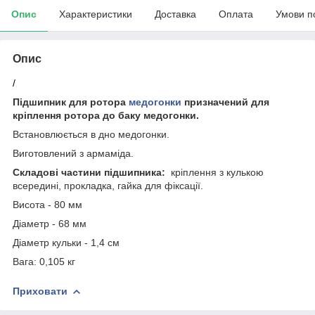
Опис
Характеристики
Доставка
Оплата
Умови п
Опис
/
Підшипник для ротора
медогонки
призначений для
кріплення ротора до баку медогонки.
Встановлюється в дно медогонки.
Виготовлений з армаміда.
Складові частини підшипника:
кріплення з кулькою
всередині, прокладка, гайка для фіксації.
Висота - 80 мм
Діаметр - 68 мм
Діаметр кульки - 1,4 см
Вага: 0,105 кг
Приховати