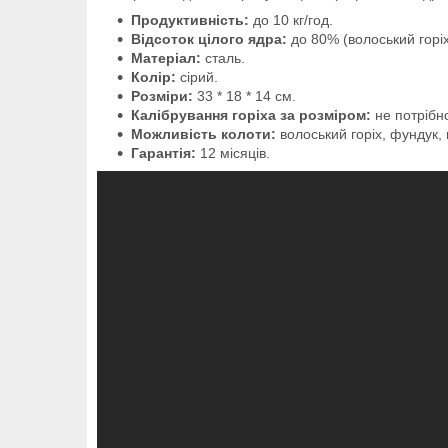
Продуктивність:
до 10 кг/год.
Відсоток цілого ядра:
до 80% (волоський горіх
Матеріал:
сталь.
Колір:
сірий.
Розміри:
33 * 18 * 14 см.
Калібрування горіха за розміром:
не потрібн
Можливість колоти:
волоський горіх, фундук, 
Гарантія:
12 місяців.