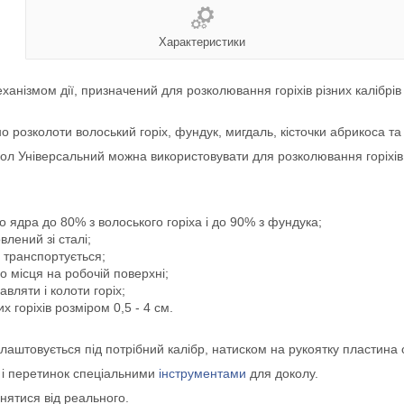
Характеристики
ханізмом дії, призначений для розколювання горіхів різних калібрів 
розколоти волоський горіх, фундук, мигдаль, кісточки абрикоса та б
ол Універсальний можна використовувати для розколювання горіхів 
о ядра до 80% з волоського горіха і до 90% з фундука;
влений зі сталі;
і транспортується;
о місця на робочій поверхні;
авляти і колоти горіх;
х горіхів розміром 0,5 - 4 см.
лаштовується під потрібний калібр, натиском на рукоятку пластина о
и і перетинок спеціальними
інструментами
для доколу.
знятися від реального.