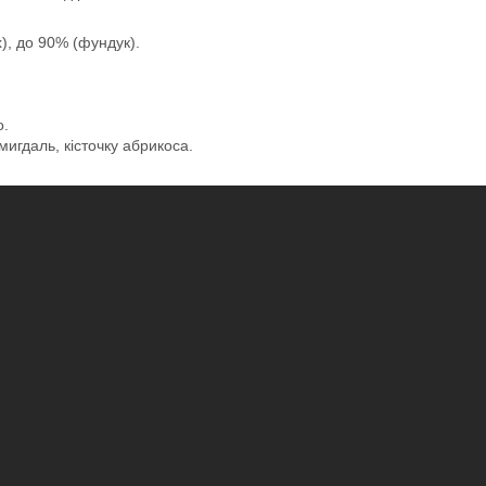
), до 90% (фундук).
о.
мигдаль, кісточку абрикоса.