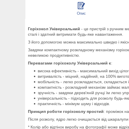
Опис
Горіхокол Універсальний
- це пристрій з ручним ме
сталі і здатний витримати будь-яке навантаження.
З його допомогою можна максимально швидко і якісно 
Завдяки компактному розкладному механізму горіхок
невеликою продуктивністю.
Перевагами горіхоколу Універсальний є
:
висока ефективність - максимальний вихід цілог
витривалість - міцний, надійний, на 100% вигото
мобільність - легко розкладається, складається 
компактність - розкладний механізм займає мал
зручність - завдяки дерев'яній ручці їм легко упр
універсальність - підходить для розколу будь-яки
практичність - мінімум шуму і відходів.
Принцип роботи горіхоколу простий
: проміжок на
Після розколу, ядро легко очищається від шкаралуп
* Колір або відтінок виробу на фотографії може відрі