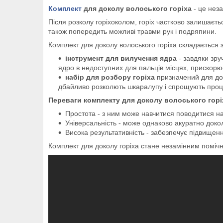
Комплект
для доколу волоського горіха
- це нез
Після розколу горіхоколом, горіх частково залишаєт
також попередить можливі травми рук і подряпини.
Комплект для доколу волоського горіха складається з
інструмент для вилучення ядра
- завдяки зру
ядро в недоступних для пальців місцях, прискорює
набір для розбору горіха
призначений для док
дбайливо розколють шкаралупу і спрощують проц
Переваги комплекту для доколу волоського горі
Простота - з ним може навчитися поводитися на
Універсальність - може однаково акуратно докол
Висока результативність - забезпечує підвищенн
Комплект для доколу горіха стане незамінним поміч