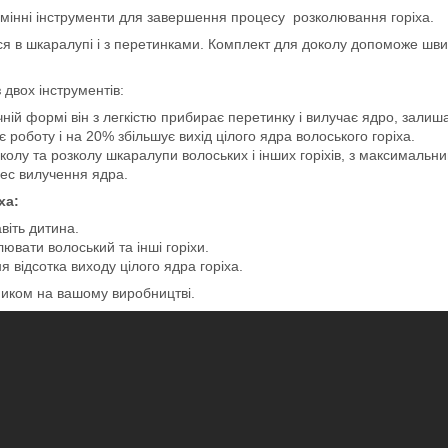
амінні інструменти для завершення процесу розколювання горіха.
ься в шкаралупі і з перетинками. Комплект для доколу допоможе шви
 двох інструментів:
чній формі він з легкістю прибирає перетинку і вилучає ядро, зали
 роботу і на 20% збільшує вихід цілого ядра волоського горіха.
олу та розколу шкаралупи волоських і інших горіхів, з максимальни
ес вилучення ядра.
ха:
віть дитина.
ювати волоський та інші горіхи.
я відсотка виходу цілого ядра горіха.
ником на вашому виробництві.